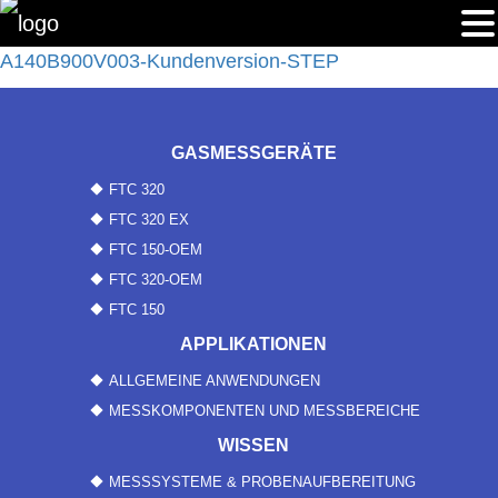
A140B900V003-Kundenversion-STEP
GASMESSGERÄTE
FTC 320
FTC 320 EX
FTC 150-OEM
FTC 320-OEM
FTC 150
APPLIKATIONEN
ALLGEMEINE ANWENDUNGEN
MESSKOMPONENTEN UND MESSBEREICHE
WISSEN
MESSSYSTEME & PROBENAUFBEREITUNG